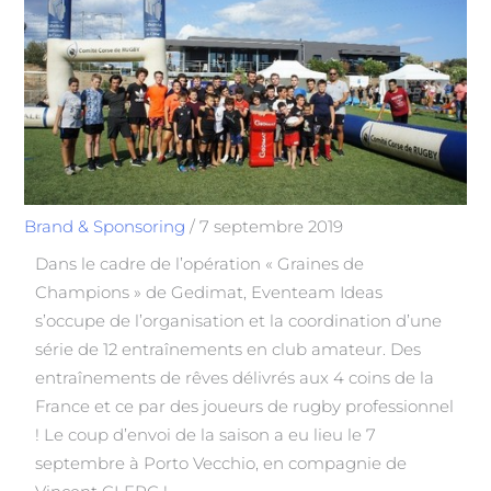
Brand & Sponsoring
/
7 septembre 2019
Dans le cadre de l’opération « Graines de
Champions » de Gedimat, Eventeam Ideas
s’occupe de l’organisation et la coordination d’une
série de 12 entraînements en club amateur. Des
entraînements de rêves délivrés aux 4 coins de la
France et ce par des joueurs de rugby professionnel
! Le coup d’envoi de la saison a eu lieu le 7
septembre à Porto Vecchio, en compagnie de