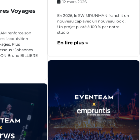
n
12 mars 2026
res Voyages
En 2026, le SWIMRUNMAN franchit un
nouveau cap avec un nouveau look !
Un projet piloté à 100 % par notre
studio
AM renforce son
c l’acquisition
En lire plus »
ages. Plus
essous : Johannes
ZON Bruno BILLIERE