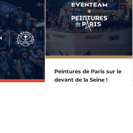
Peintures de Paris sur le
devant de la Seine !
19 novembre 2025
t fière de
u Paris
Portés par notre partenariat, nous
ant
avons eu le plaisir de contribuer à
l’organisation d’une soirée
ospitalités
exceptionnelle réunissant 220
collaborateurs à bord du