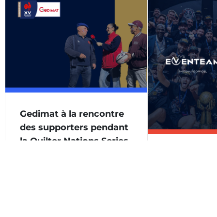
Gedimat à la rencontre
des supporters pendant
la Quilter Nations Series
Eventeam es
16 décembre 2025
s’associer a
Fournisseur officiel des Bleus depuis
Basket en t
2022, Gedimat est allé à la rencontre
des supporters pendant la Quilter
qu’Agence H
Nations Series. Au menu: des
Officielle