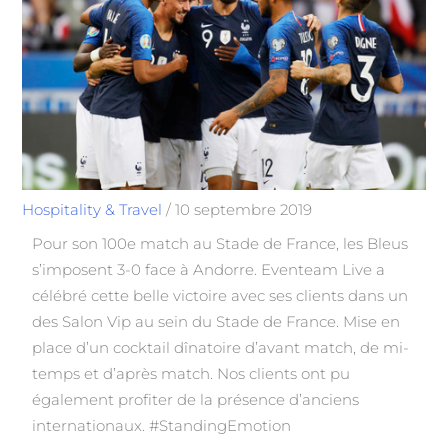
Hospitality & Travel
/
10 septembre 2019
Pour son 100e match au Stade de France, les Bleus
s’imposent 3-0 face à Andorre. Eventeam Live a
célébré cette belle victoire avec ses clients dans un
des Salon Vip au sein du Stade de France. Mise en
place d’un cocktail dînatoire d’avant match, de mi-
temps et d’après match. Nos clients ont pu
également profiter de la présence d’anciens
internationaux. #StandingEmotion