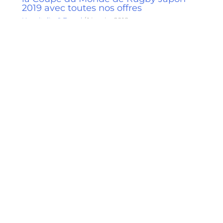
2019 avec toutes nos offres
Hospitality & Travel
/
1 janvier 2018
© COPYRIGHT – EVENTEAM |
CONTACT |
REJOIGNEZ-NOUS |
MENTIONS LEGALES
|
POLITIQUE CONFIDENTIALITE
|
POLITIQUE DE COOKIES