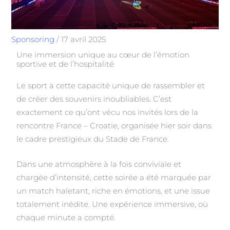
Sponsoring
/
17 avril 2025
Une immersion unique au cœur de l’émotion
sportive et de l’hospitalité
Le sport a cette capacité unique de rassembler et
de créer des souvenirs inoubliables. C’est
exactement ce qu’ont vécu nos invités lors de la
rencontre France – Croatie, organisée hier soir dans
le cadre prestigieux du Stade de France.
Dans une atmosphère à la fois conviviale et
chargée d’intensité, cette soirée a été marquée par
un match haletant, riche en émotions, et une issue
totalement inédite. Une expérience immersive, où
chaque minute a compté.