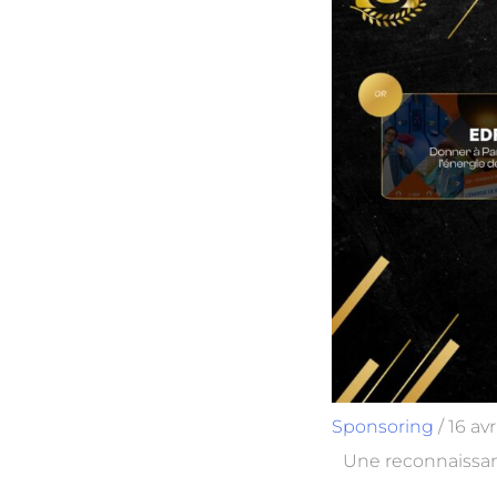
Sponsoring
/
16 avr
Une reconnaissanc