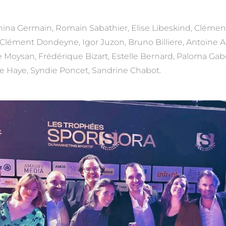
ina Germain, Romain Sabathier, Elise Libeskind, Clément
Clément Dondeyne, Igor Juzon, Bruno Billiere, Antoine A
 Moysan, Frédérique Bizart, Estelle Bernard, Paloma Gab
e Haye, Syndie Poncet, Sandrine Chabot.