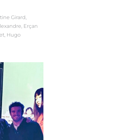
ine Girard,
lexandre, Erçan
et, Hugo