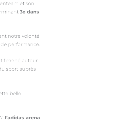
venteam et son
erminant
3e dans
ant notre volonté
t de performance.
ctif mené autour
 du sport auprès
ette belle
u’à
l’adidas arena