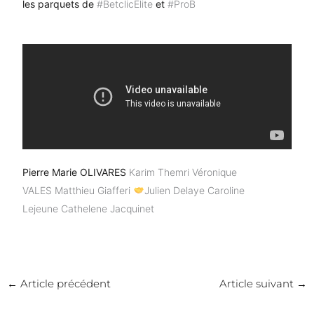
les parquets de
#BetclicElite
et
#ProB
Pierre Marie OLIVARES
Karim Themri
Véronique
VALES
Matthieu Giafferi
Julien Delaye
Caroline
Lejeune
Cathelene Jacquinet
←
Article précédent
Article suivant
→