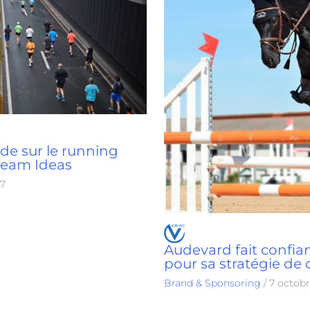
e sur le running
team Ideas
17
Audevard fait confia
pour sa stratégie d
Brand & Sponsoring
/
7 octobr