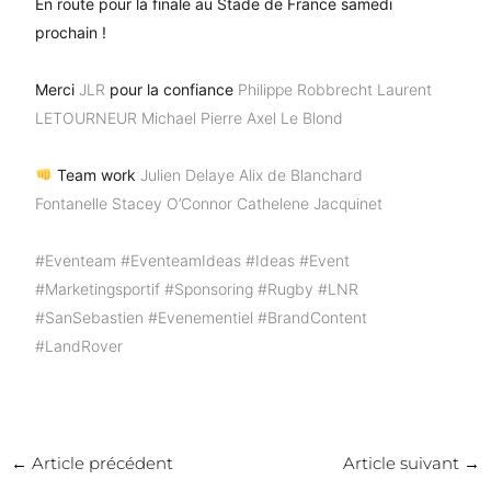
En route pour la finale au Stade de France samedi
prochain !
Merci
JLR
pour la confiance
Philippe Robbrecht
Laurent
LETOURNEUR
Michael Pierre
Axel Le Blond
Team work
Julien Delaye
Alix de Blanchard
Fontanelle
Stacey O’Connor
Cathelene Jacquinet
#Eventeam
#EventeamIdeas
#Ideas
#Event
#Marketingsportif
#Sponsoring
#Rugby
#LNR
#SanSebastien
#Evenementiel
#BrandContent
#LandRover
←
Article précédent
Article suivant
→