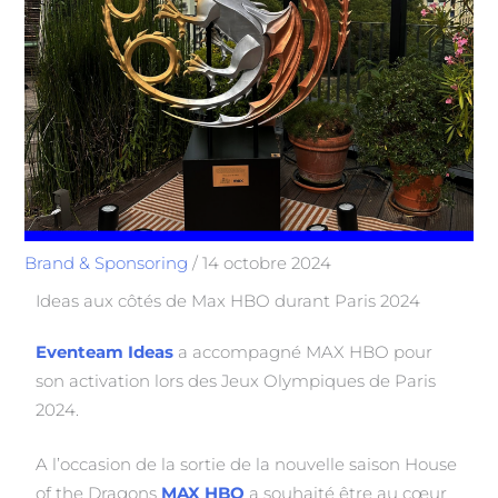
Brand & Sponsoring
/
14 octobre 2024
Ideas aux côtés de Max HBO durant Paris 2024
Eventeam Ideas
a accompagné MAX HBO pour
son activation lors des Jeux Olympiques de Paris
2024.
A l’occasion de la sortie de la nouvelle saison House
of the Dragons
MAX HBO
a souhaité être au cœur