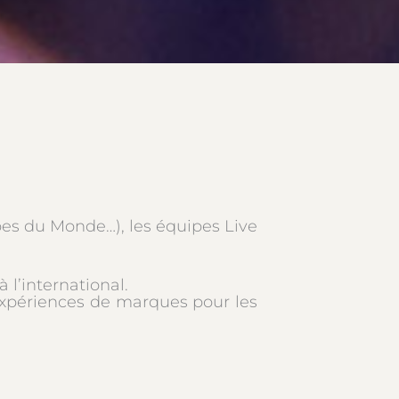
pes du Monde…), les équipes Live
 l’international.
’expériences de marques pour les