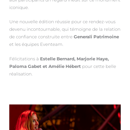
aux participants un regard inédit sur ce monument
iconique.
Une nouvelle édition réussie pour ce rendez-vous
devenu incontournable, qui témoigne de la relation
de confiance construite entre
Generali Patrimoine
et les équipes Eventeam.
Félicitations à
Estelle Bernard, Marjorie Haye,
Paloma Gabet et Amélie Hébert
pour cette belle
réalisation.