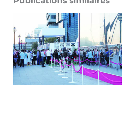
Publications similaires
Jeux Olympiques de Londres 2012 –
Eventeam Creativ contribue à la
réussite du Club France du CNOSF
Corporate event
/
2 août 2012