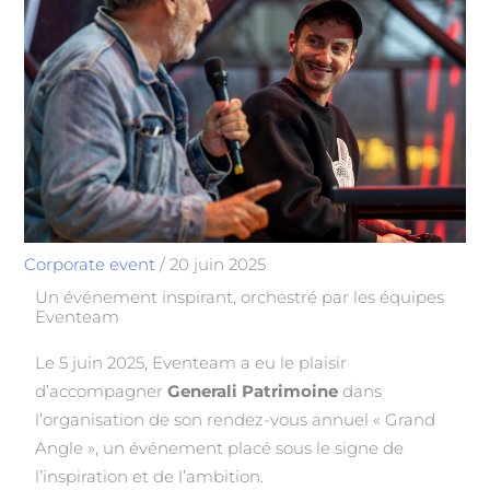
Corporate event
/
20 juin 2025
Un événement inspirant, orchestré par les équipes
Eventeam
Le 5 juin 2025, Eventeam a eu le plaisir
d’accompagner
Generali Patrimoine
dans
l’organisation de son rendez-vous annuel « Grand
Angle », un événement placé sous le signe de
l’inspiration et de l’ambition.