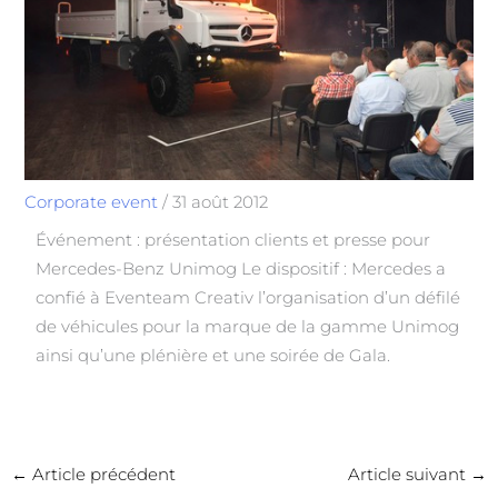
Corporate event
/
31 août 2012
Événement : présentation clients et presse pour
Mercedes-Benz Unimog Le dispositif : Mercedes a
confié à Eventeam Creativ l’organisation d’un défilé
de véhicules pour la marque de la gamme Unimog
ainsi qu’une plénière et une soirée de Gala.
←
Article précédent
Article suivant
→