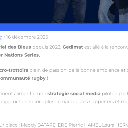
g
/
16 décembre 2025
ciel des Bleus
depuis 2022,
Gedimat
est allé à la rencon
er Nations Series.
cro-trottoirs
plein de passion, de la bonne ambiance et
communauté rugby !
ennent alimenter une
stratégie social media
pilotée par
: rapprocher encore plus la marque des supporters et me
 sur place : Maddy BATARDIERE Pierric HAMEL Laura HERV