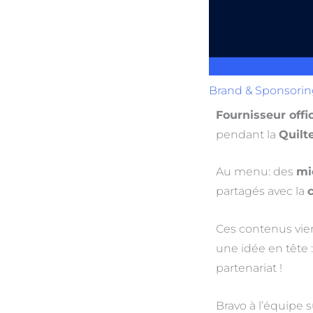
Brand & Sponsorin
Fournisseur offi
pendant la
Quilt
Au menu: des
mi
partagés avec la
Ces contenus vi
une idée en tête 
partenariat !
Bravo à l’équipe