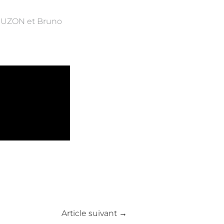
 JUZON et Bruno
Article suivant
→