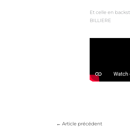
Et celle en back
BILLIERE
←
Article précédent