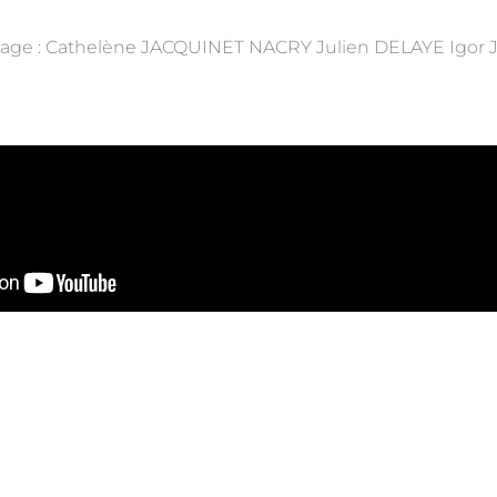
stage : Cathelène JACQUINET NACRY Julien DELAYE Igor