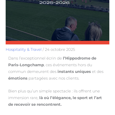
Hospitality & Travel
/
24 octobre 2025
Dans l’exceptionnel écrin de
l’Hippodrome de
Paris-Longchamp
, ces événements hors du
commun demeurent des
instants uniques
et des
émotions
partagées avec nos clients.
Bien plus qu’un simple spectacle : ils offrent une
immersion rare,
là où l’élégance, le sport et l’art
de recevoir se rencontrent.