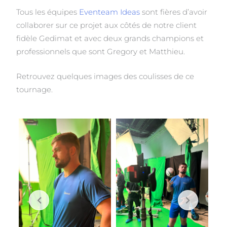
Tous les équipes
Eventeam Ideas
sont fières d’avoir
collaborer sur ce projet aux côtés de notre client
fidèle Gedimat et avec deux grands champions et
professionnels que sont Gregory et Matthieu.
Retrouvez quelques images des coulisses de ce
tournage.