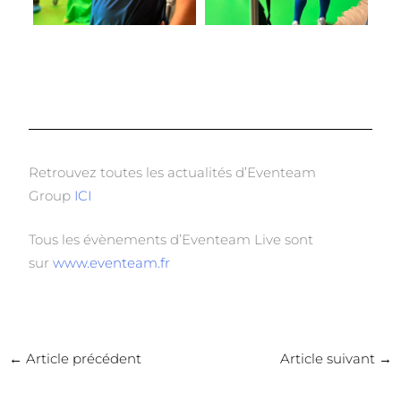
Retrouvez toutes les actualités d’Eventeam
Group
ICI
Tous les évènements d’Eventeam Live sont
sur
www.eventeam.fr
←
Article précédent
Article suivant
→