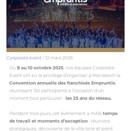
Corporate event
/
12 mars 2026
Du
8 au 10 octobre 2025
, nos équipes Corporate
Event ont eu le privilège d’organiser à Marrakech la
Convention annuelle des franchisés Empruntis
,
réunissant 150 participants à l’occasion d’un
moment tout particulier :
les 25 ans du réseau.
Pendant trois jours, cet événement a mêlé
temps
de travail et moments d’exception
: réunions
stratégiques, découverte de la ville ocre et point