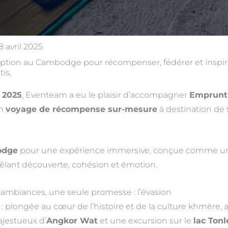
8 avril 2025
ption au Cambodge pour récompenser, fédérer et inspire
is.
 2025
, Eventeam a eu le plaisir d’accompagner
Emprunt
un
voyage de récompense sur-mesure
à destination de 
odge
pour une expérience immersive, conçue comme u
lant découverte, cohésion et émotion.
is ambiances, une seule promesse : l’évasion
: plongée au cœur de l’histoire et de la culture khmère, av
jestueux d’
Angkor Wat
et une excursion sur le
lac Tonl