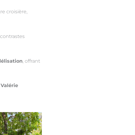
tre croisière,
contrastes
délisation
, offrant
t
Valérie