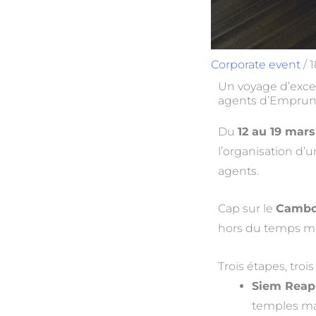
Corporate event
/
1
Un voyage d’exce
agents d’Emprunt
Du
12 au 19 mars
l’organisation d’
agents.
Cap sur le
Camb
hors du temps mê
Trois étapes, tro
Siem Reap
temples ma