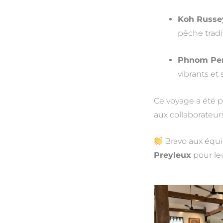
Koh Russe
pêche tradi
Phnom Pe
vibrants et
Ce voyage a été 
aux collaborateu
Bravo aux équip
Preyleux
pour leu