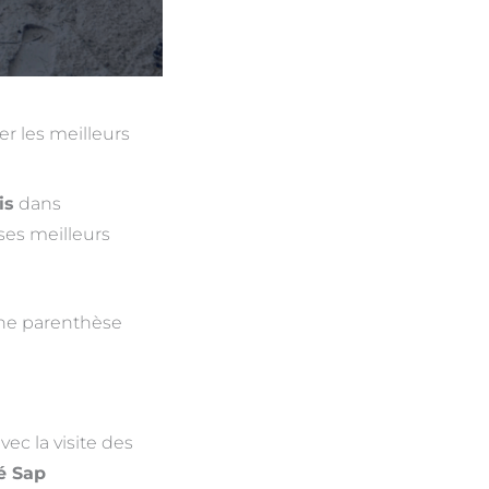
r les meilleurs
is
dans
ses meilleurs
ne parenthèse
ec la visite des
é Sap