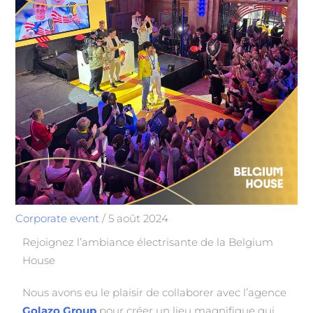
Corporate event
/
5 août 2024
Rejoignez l’ambiance électrisante de la Belgium
House
Nous avons eu le plaisir de collaborer avec l’agence
Golazo Group
pour créer un lieu magnifique qui