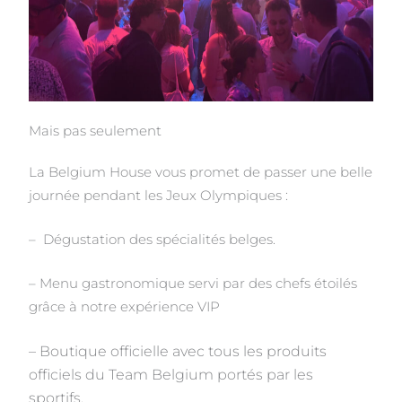
Mais pas seulement
La Belgium House vous promet de passer une belle
journée pendant les Jeux Olympiques :
– Dégustation des spécialités belges.
– Menu gastronomique servi par des chefs étoilés
grâce à notre expérience VIP
– Boutique officielle avec tous les produits
officiels du Team Belgium portés par les
sportifs.