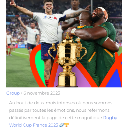
Group
/
6 novembre 2023
Au bout de deux mois intenses où nous sommes
passés par toutes les émotions, nous refermons
définitivement la page de cette magnifique
Rugby
World Cup France 2023