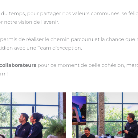
u temps, pour partager nos valeurs communes, se félici
 notre vision de l’avenir.
 permis de réaliser le chemin parcouru et la chance que
tidien avec une Team d’exception.
 collaborateurs
pour ce moment de belle cohésion, merci 
am !