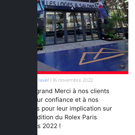
Hospitality & Travel
/
16 novembre 2022
Un grand Merci à nos clients
pour leur confiance et à nos
équipes pour leur implication sur
cette édition du Rolex Paris
Masters 2022 !