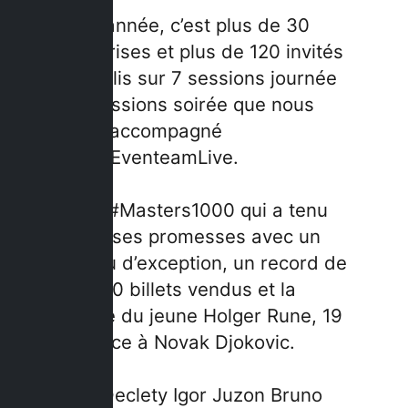
Cette année, c’est plus de 30
entreprises et plus de 120 invités
accueillis sur 7 sessions journée
et 5 sessions soirée que nous
avons accompagné
chez
#EventeamLive
.
Un
#Masters1000
qui a tenu
toutes ses promesses avec un
plateau d’exception, un record de
164 000 billets vendus et la
victoire du jeune Holger Rune, 19
ans, face à Novak Djokovic.
Marc Declety
Igor Juzon
Bruno