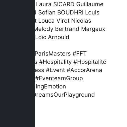
Billiere
Laura SICARD
Guillaume
Imbaud
Sofian BOUDHRI
Louis
Rouault
Louca Virot
Nicolas
Duval
Melody Bertrand
Margaux
JOLLY
Loïc Arnould
#RolexParisMasters
#FFT
#Tennis
#Hospitality
#Hospitalité
#Business
#Event
#AccorArena
#Paris
#EventeamGroup
#StandingEmotion
#YourDreamsOurPlayground