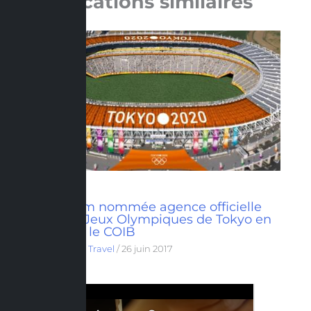
Publications similaires
Eventeam nommée agence officielle
pour les Jeux Olympiques de Tokyo en
2020 par le COIB
Hospitality & Travel
/
26 juin 2017