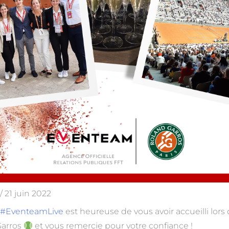
/
21 juin 2022
#EventeamLive
est heureuse de vous avoir accueilli lors 
Garros
et vous remercie pour votre confiance !