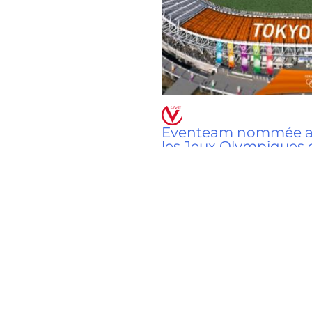
Eventeam nommée age
les Jeux Olympiques 
le COIB
Hospitality & Travel
/
26 juin 20