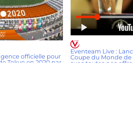
Eventeam Live : Lanc
nce officielle pour
Coupe du Monde de 
de Tokyo en 2020 par
avec toutes nos offre
Hospitality & Travel
/
1 janvier 
17