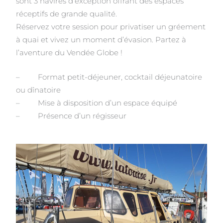
sont 3 navires d’exception offrant des espaces
réceptifs de grande qualité.
Réservez votre session pour privatiser un gréement
à quai et vivez un moment d’évasion. Partez à
l’aventure du Vendée Globe !
– Format petit-déjeuner, cocktail déjeunatoire
ou dînatoire
– Mise à disposition d’un espace équipé
– Présence d’un régisseur