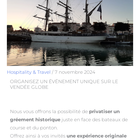
Hospitality & Travel
/
7 novembre 2024
ORGANISEZ UN ÉVÉNEMENT UNIQUE SUR LE
VENDÉE GLOBE
Nous vous offrons la possibilité de
privatiser un
gréement historique
juste en face des bateaux de
course et du ponton.
Offrez ainsi à vos invités
une expérience originale