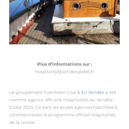
Plus d’informations sur :
hospitality@vendeeglobe.fr
Le groupement Eventeam Live &
En Vendée
a été
nommé agence officielle Hospitalités du Vendée
Globe 2024. Ce sont les seules agences habilitées à
commercialiser le programme officiel Hospitalités
de la course.