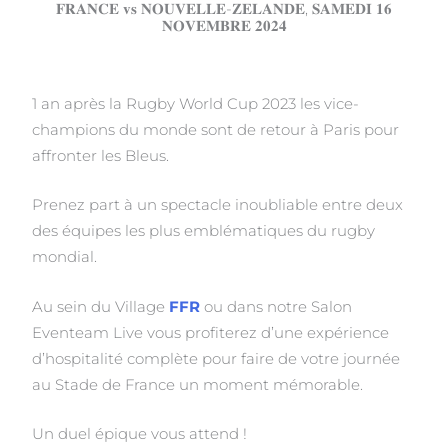
𝐅𝐑𝐀𝐍𝐂𝐄 𝐯𝐬 𝐍𝐎𝐔𝐕𝐄𝐋𝐋𝐄-𝐙𝐄𝐋𝐀𝐍𝐃𝐄, 𝐒𝐀𝐌𝐄𝐃𝐈 𝟏𝟔
𝐍𝐎𝐕𝐄𝐌𝐁𝐑𝐄 𝟐𝟎𝟐𝟒
1 an après la Rugby World Cup 2023 les vice-
champions du monde sont de retour à Paris pour
affronter les Bleus.
Prenez part à un spectacle inoubliable entre deux
des équipes les plus emblématiques du rugby
mondial.
Au sein du Village
FFR
ou dans notre Salon
Eventeam Live vous profiterez d’une expérience
d’hospitalité complète pour faire de votre journée
au Stade de France un moment mémorable.
Un duel épique vous attend !