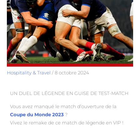
Hospitality & Travel
/
8 octobre 2024
UN DUEL DE LÉGENDE EN GUISE DE TEST-MATCH
Vous avez manqué le match d’ouverture de la
Coupe du Monde 2023
?
Vivez le remake de ce match de légende en VIP !