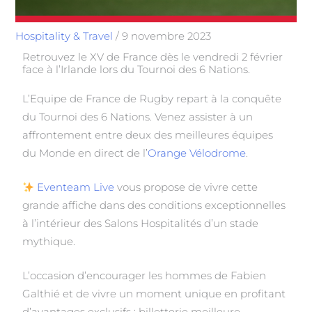
Hospitality & Travel
/
9 novembre 2023
Retrouvez le XV de France dès le vendredi 2 février
face à l’Irlande lors du Tournoi des 6 Nations.
L’Equipe de France de Rugby repart à la conquête
du Tournoi des 6 Nations. Venez assister à un
affrontement entre deux des meilleures équipes
du Monde en direct de l’
Orange Vélodrome
.
Eventeam Live
vous propose de vivre cette
grande affiche dans des conditions exceptionnelles
à l’intérieur des Salons Hospitalités d’un stade
mythique.
L’occasion d’encourager les hommes de Fabien
Galthié et de vivre un moment unique en profitant