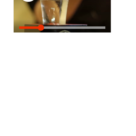
Eventeam Live : Lancement du site de
la Coupe du Monde de Rugby Japon
2019 avec toutes nos offres
Hospitality & Travel
/
1 janvier 2018