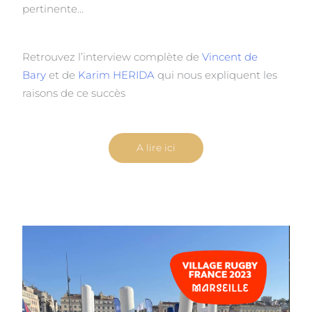
pertinente…
Retrouvez l’interview complète de
Vincent de
Bary
et de
Karim HERIDA
qui nous expliquent les
raisons de ce succès
A lire ici