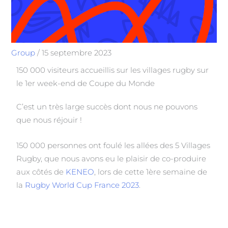
Group
/
15 septembre 2023
150 000 visiteurs accueillis sur les villages rugby sur
le 1er week-end de Coupe du Monde
C’est un très large succès dont nous ne pouvons
que nous réjouir !
150 000 personnes ont foulé les allées des 5 Villages
Rugby, que nous avons eu le plaisir de co-produire
aux côtés de
KENEO
, lors de cette 1ère semaine de
la
Rugby World Cup France 2023
.