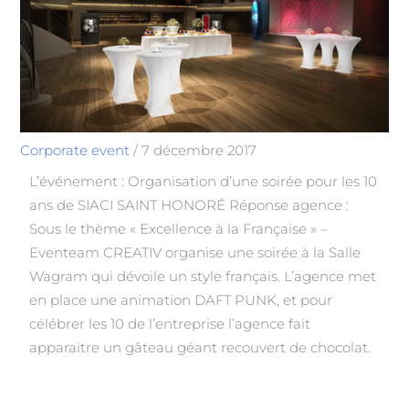
Corporate event
/
7 décembre 2017
L’événement : Organisation d’une soirée pour les 10
ans de SIACI SAINT HONORÉ Réponse agence :
Sous le thème « Excellence à la Française » –
Eventeam CREATIV organise une soirée à la Salle
Wagram qui dévoile un style français. L’agence met
en place une animation DAFT PUNK, et pour
célébrer les 10 de l’entreprise l’agence fait
apparaitre un gâteau géant recouvert de chocolat.