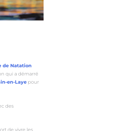
e de Natation
on qui a démarré
in-en-Laye
pour
ec des
rt de vivre les