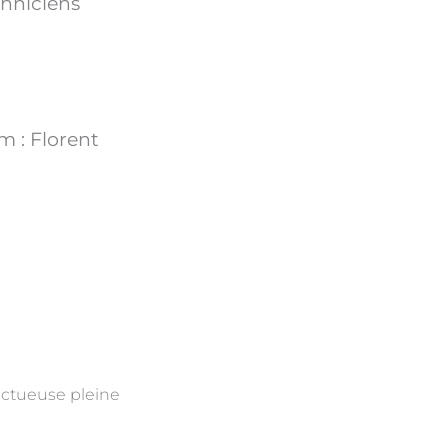
hniciens
 : Florent
uctueuse pleine