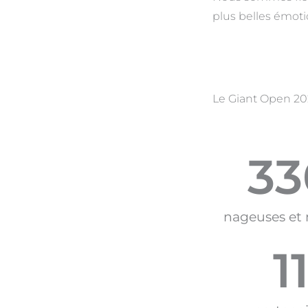
plus belles émot
Le Giant Open 202
33
nageuses et
1