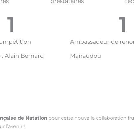
res
prestataires
tec
1
1
compétition
Ambassadeur de renom
: Alain Bernard
Manaudou
ançaise de Natation
pour cette nouvelle collaboration fr
 l’avenir !