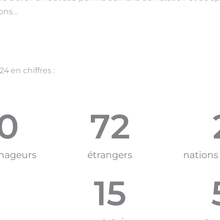
ions…
4 en chiffres :
0
72
 nageurs
étrangers
nations
1
15