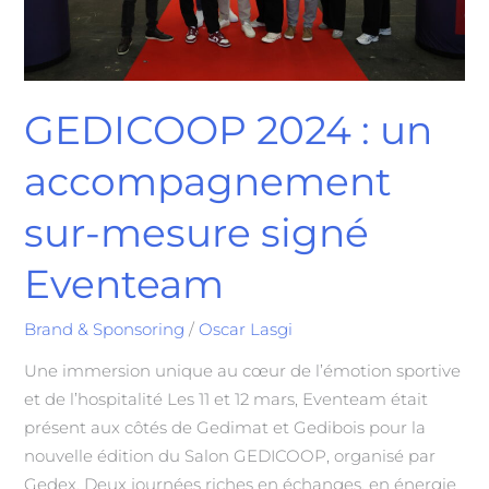
Eventeam
GEDICOOP 2024 : un
accompagnement
sur-mesure signé
Eventeam
Brand & Sponsoring
/
Oscar Lasgi
Une immersion unique au cœur de l’émotion sportive
et de l’hospitalité Les 11 et 12 mars, Eventeam était
présent aux côtés de Gedimat et Gedibois pour la
nouvelle édition du Salon GEDICOOP, organisé par
Gedex. Deux journées riches en échanges, en énergie