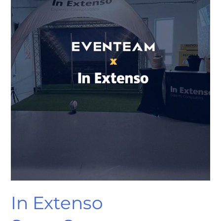
dispositif
d’activation
global
signé
Eventeam
In Extenso