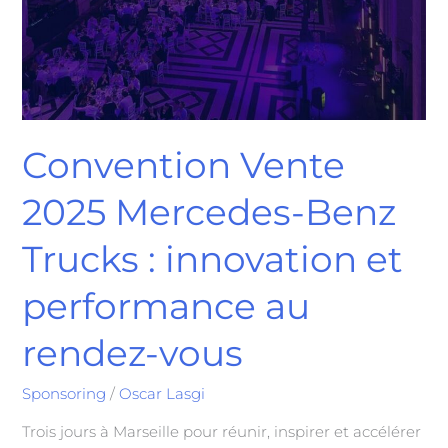
Convention Vente
2025 Mercedes-Benz
Trucks : innovation et
performance au
rendez-vous
Sponsoring
/
Oscar Lasgi
Trois jours à Marseille pour réunir, inspirer et accélérer