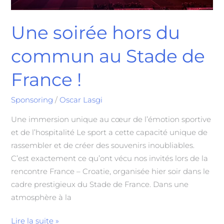
Une soirée hors du
commun au Stade de
France !
Sponsoring
/
Oscar Lasgi
Une immersion unique au cœur de l’émotion sportive
et de l’hospitalité Le sport a cette capacité unique de
rassembler et de créer des souvenirs inoubliables.
C’est exactement ce qu’ont vécu nos invités lors de la
rencontre France – Croatie, organisée hier soir dans le
cadre prestigieux du Stade de France. Dans une
atmosphère à la
Lire la suite »