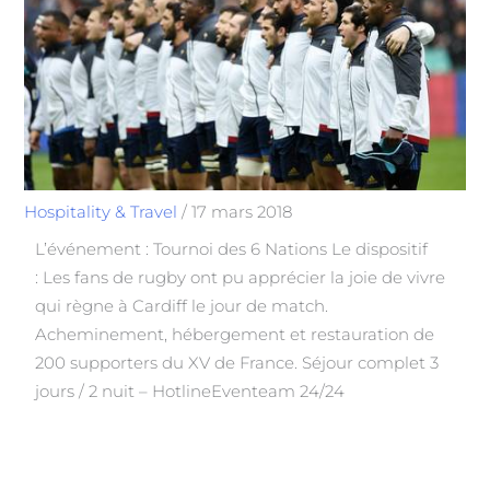
Hospitality & Travel
/
17 mars 2018
L’événement : Tournoi des 6 Nations Le dispositif
: Les fans de rugby ont pu apprécier la joie de vivre
qui règne à Cardiff le jour de match.
Acheminement, hébergement et restauration de
200 supporters du XV de France. Séjour complet 3
jours / 2 nuit – HotlineEventeam 24/24