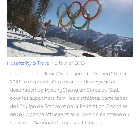
Hospitality & Travel
/
9 février 2018
L’événement : Jeux Olympiques de PyeongChang
2018 Le dispositif : Organisation des voyages à
destination de PyeongChang en Corée du Sud,
pour les supporters, familles d’athlètes, partenaires
de l’Equipe de France et de la Fédération Française
de Ski. Agence offcielle et exclusive de billetterie du
Commité National Olympique Français.