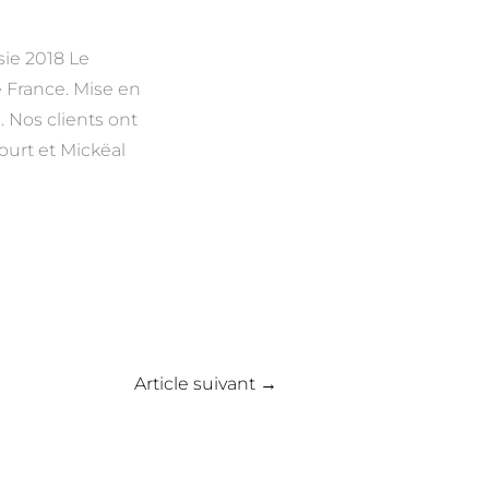
ie 2018 Le
e France. Mise en
 Nos clients ont
ourt et Mickëal
Article suivant
→